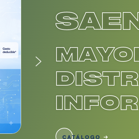
SAE
MAYOR
DISTR
INFO
CATÁLOGO