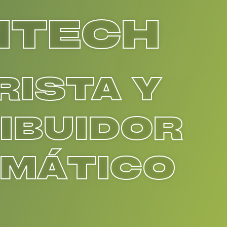
NTECH
ISTA Y
IBUIDOR
RMÁTICO