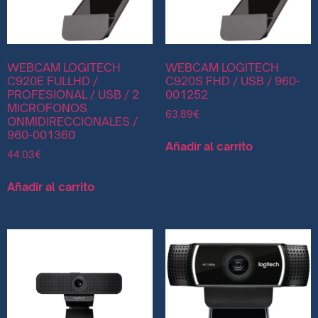
WEBCAM LOGITECH
WEBCAM LOGITECH
C920E FULLHD /
C920S FHD / USB / 960-
PROFESIONAL / USB / 2
001252
MICROFONOS
63.89
€
ONMIDIRECCIONALES /
960-001360
Añadir al carrito
44.03
€
Añadir al carrito