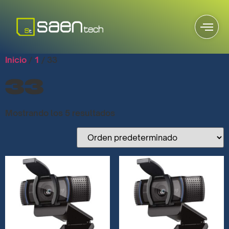
Inicio
/
1
/ 33
33
Mostrando los 5 resultados