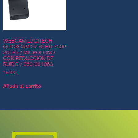
WEBCAM LOGITECH
QUICKCAM C270 HD 720P
30FPS / MICROFONO
CON REDUCCION DE
RUIDO / 960-001063
15.03
€
Añadir al carrito