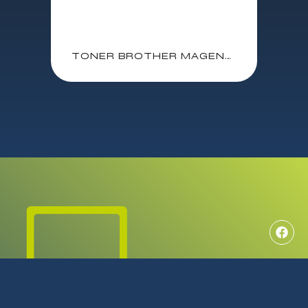
TONER BROTHER MAGENTA HL-L8250CDN / HL-L8350CDW / DCP-L8400CDN / MFC-L8650CDW / MFCL8850CDW 3.500 PAG. (TN326M)