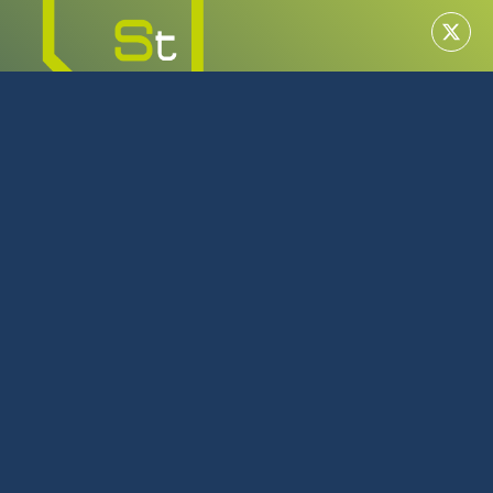
MAYORISTA EN TECNOLOGÍA
SERVICIO TÉCNICO OFICIAL
922 616 266
L-J: 08:00 - 17:00 | V: 08:00 - 14:00
Julio y Agosto L-J: 08:00 - 16:00 | V: 08:00 - 14:00
C/Tijarafe, 23 Polígono Industrial Los Majuelos La Laguna
Tenerife
Política de privacidad
Política de cookies