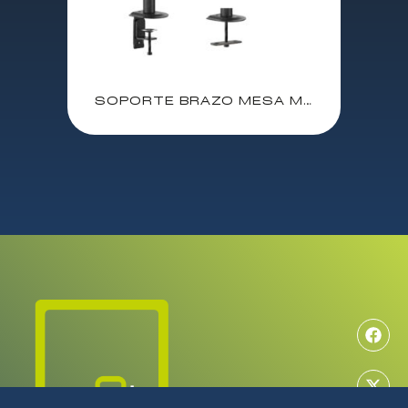
SOPORTE BRAZO MESA MONITOR EWENT ARTICULADO / RESORTE MECANICO / 17″ A 34″ / EW1533