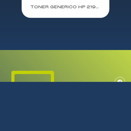
TONER GENERICO HP 219A/219X NEGRO LASERJET PRO 3202DW 3302FDN 3202DN (W2190X-GE/W2190A-GE)