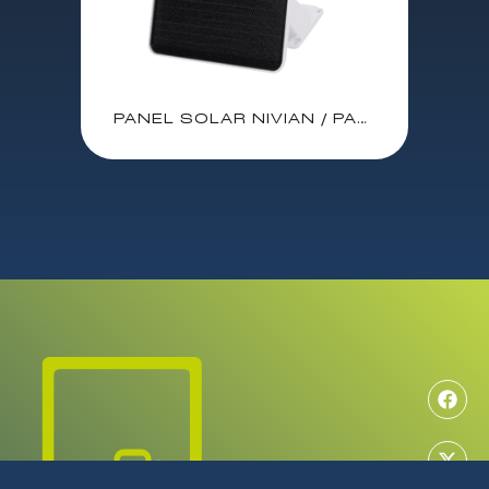
PANEL SOLAR NIVIAN / PARA CAMARAS IP / USB-C / 9W / SALIDA 5V / IP65 / CABLE 3 m / 360º / NV-SOLAR5V-9W