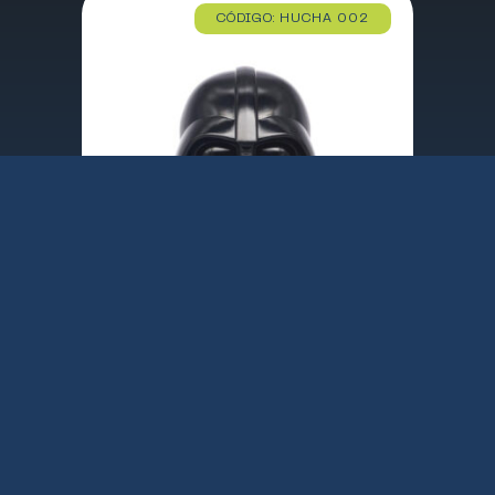
CÓDIGO: HUCHA 002
HUCHA STAR WARS FIGURA DARTH VADER / 20 cm