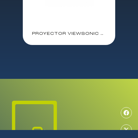
PROYECTOR VIEWSONIC PG603X 3.800 LUMENS DLP / XGA / VGA / HDMI / ETHERNET / USB (IMAGENES, WORD, POWERPOINT, EXCEL SIN PC) / BLANCO / SALIDA DE AUDIO