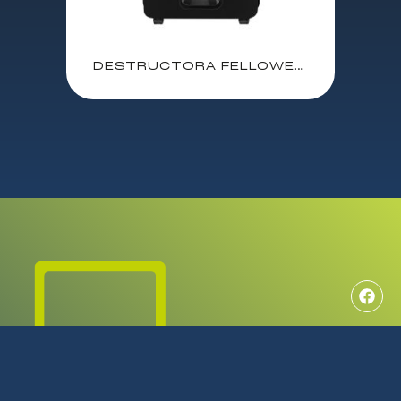
DESTRUCTORA FELLOWES 100M AUTOMATICA / CORTE MINI PARTICULAS 4X10 / NIVEL SEGURIDAD P-4 / 23 LITROS / P/N: 4629201