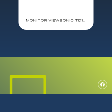
MONITOR VIEWSONIC TD1655 15.6″ TACTIL / FHD / 75Hz / MULTIMEDIA / 2XUSB-C