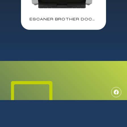
ESCANER BROTHER DOCUMENTAL ADS-4700w / DUPLEX / HASTA 1200X1200ppp / 80ppm NEGRO Y COLOR/ ADF HASTA 80 HOJAS / COMPATIBLE CON KOFAX / ESCANEA PDF-JPEG-TIFF / COMPATIBLE TWAIN-WIA / USB 3.0 / ETHERNET / WIFI