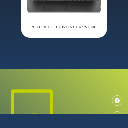
PORTATIL LENOVO V15 G4 IAH / I5 13420H 3.4Ghz / 16 GB / SSD 512GB / 15.6″ FHD / WIFI / BLUETOOTH / FREEDOS / 83A100GESP