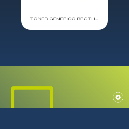
TONER GENERICO BROTHER NEGRO HLL2310D / HLL72350DW / HLL2370DN / HLL2375DW / DCPL2510D / DCPL2530DW / DCPL2550DN / MFCL2710DW / MFCL2730DW / MFCL2750DW / (TN2420-GE)