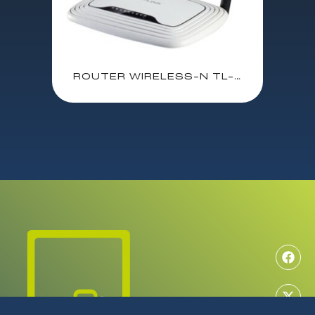
ROUTER WIRELESS-N TL-WR841N TP-LINK NEUTRO INALAMBRICO 300Mb / 4 PTOS 10/100