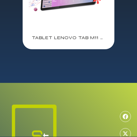
TABLET LENOVO TAB M11 + LAPIZ LENOVO TAB PEN + FUNDA / 11″ FULLHD IPS / HELIO G88 / 8 GB / 128 GB / 8Mpx – 8 Mpx / WIFI / BLUETOOTH / 7040 mAh / ANDROID 13 / ZADA0331ES