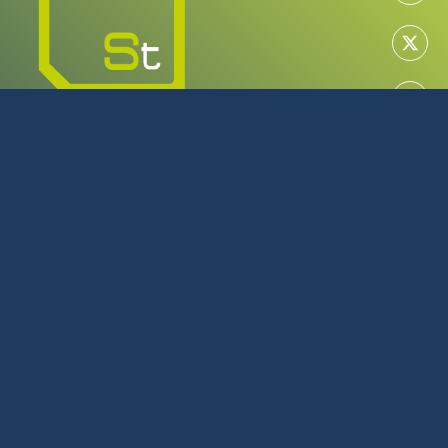
MAYORISTA EN TECNOLOGÍA
SERVICIO TÉCNICO OFICIAL
922 616 266
L-J: 08:00 - 17:00 | V: 08:00 - 14:00
Julio y Agosto L-J: 08:00 - 16:00 | V: 08:00 - 14:00
C/Tijarafe, 23 Polígono Industrial Los Majuelos La Laguna
Tenerife