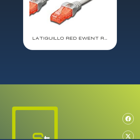
LATIGUILLO RED EWENT RJ-45 CAT.6 UTP 20 M. / EW-6U-200 / IM1033