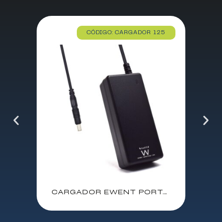
CÓDIGO: CARGADOR 125
CARGADOR EWENT PORTATIL IBM/LENOVO 65W 20V 3.25A / CONECTOR 7.9*5.5mm / EW3888