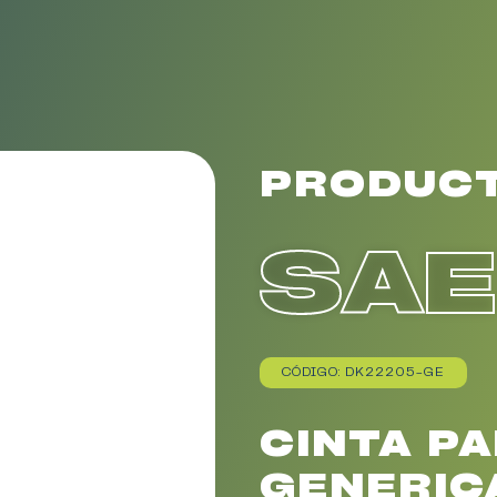
PRODUC
SA
CÓDIGO: DK22205-GE
CINTA P
GENERIC