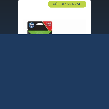
CÓDIGO: N9J72AE
PACK TINTA DESKJET HP Nº301 NEGRO + COLOR 1000 1050 2000 2050 (N9J72AE)