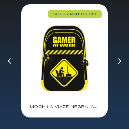
CÓDIGO: MALETIN 190
MOCHILA VIAJE NEGRA-AMARILLA PYR LICENCIA GAMING GAMER AT WORK