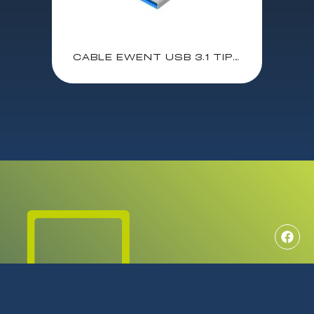
CABLE EWENT USB 3.1 TIPO C – USB A M-M 3.0 M / EC1044