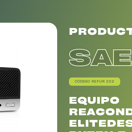
PRODUC
SA
CÓDIGO: REFUR 202
EQUIPO
REACOND
ELITEDES