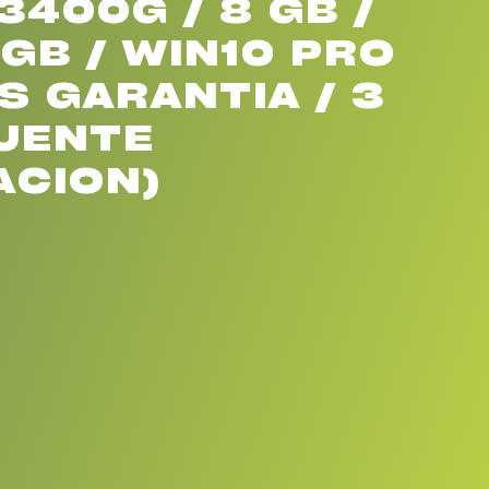
3400G / 8 GB /
GB / WIN10 PRO
S GARANTIA / 3
UENTE
ACION)