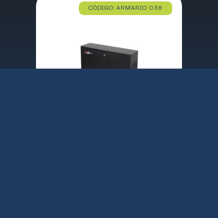
CÓDIGO: ARMARIO 038
ARMARIO RACK 19″ WPRACK VERTICAL 750X60X150 MM / 4 DISPOSITIVOS 2 FRONTALES Y 2 TRASEROS / CERRADURA CON LLAVE / WPN-RWN-02601-B