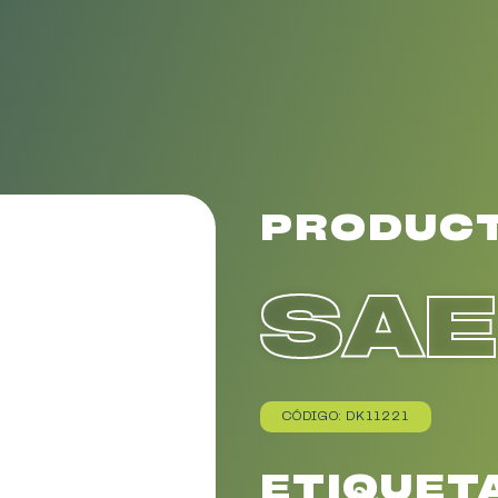
PRODUC
SA
CÓDIGO: DK11221
ETIQUET