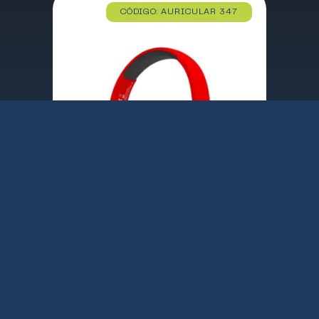
CÓDIGO: AURICULAR 347
AURICULARES C/MICROFONO KIDS LOGO SUPER MARIO ROJO / BLUETOOTH 5.0 /