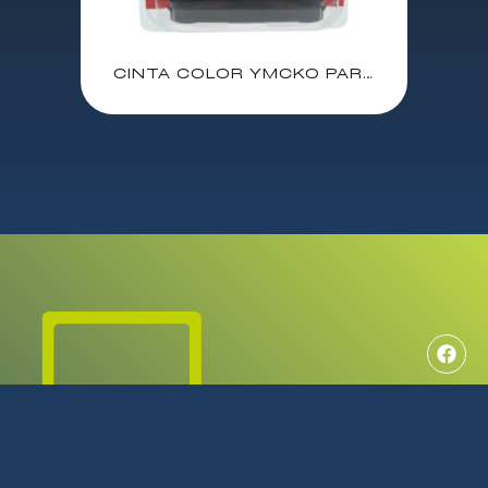
CINTA COLOR YMCKO PARA 100 IMPRESIONES PARA EVOLIS BADGY P/N: CBGR0100C