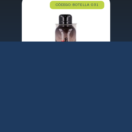
CÓDIGO: BOTELLA 031
BOTELLA TERMO CALL OF DUTY ACERO INOX. 515 ML.