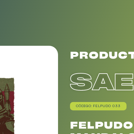
PRODUC
SA
CÓDIGO: FELPUDO 033
FELPUDO