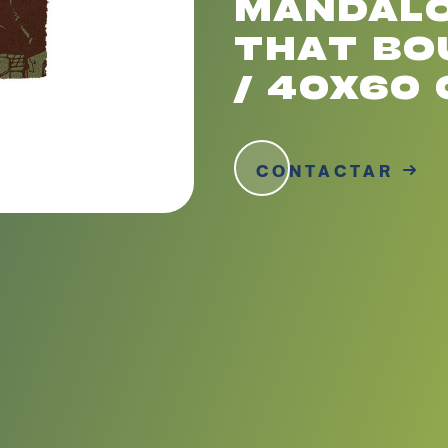
MANDALO
THAT BO
/ 40X60
CONTACTAR