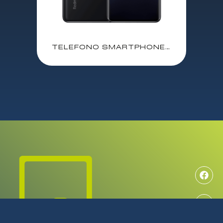
TELEFONO SMARTPHONE XIAOMI REDMI NOTE 14 PRO+ NEGRO / 5G / QUALCOMM SNAPDRAGON 2.5Ghz / 12 GB / 512 GB / 6.67″ FHD+ AMOLED / DUAL SIM / CAMARAS 200-8-2 MPX – 20 MPX / 5110 mAh / ANDROID 14 / MZB0I9REU