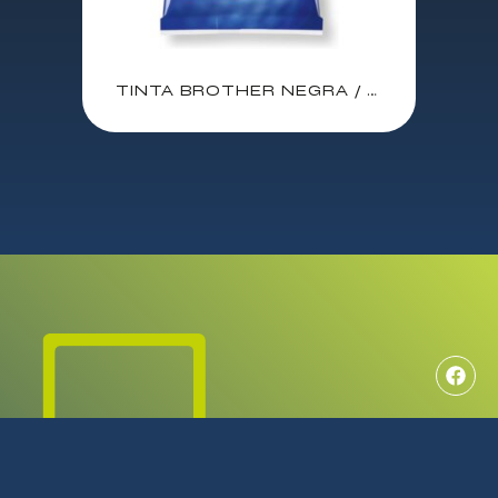
TINTA BROTHER NEGRA / DCP-J1050DW / DCP-J1140DW / MFC-J1010DW / (200 PAG.) (LC421BK)