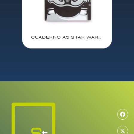
CUADERNO A5 STAR WARS SOLDADO IMPERIAL STORMTROOPER / 20X14 cm /