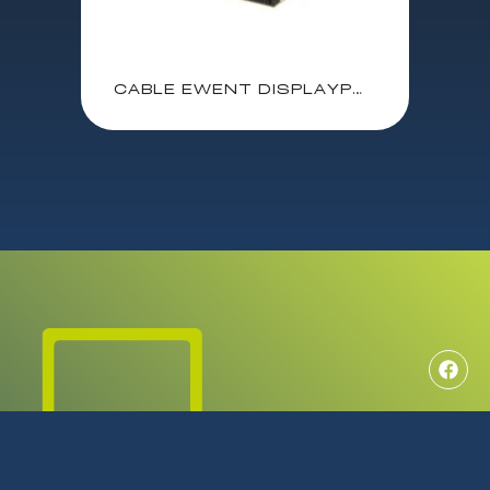
CABLE EWENT DISPLAYPORT M – HDMI M 3 M. / EC1432