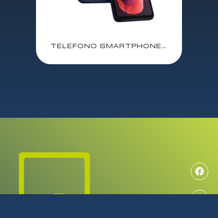
TELEFONO SMARTPHONE MOTOROLA MOTO G04S CONCORD BLACK / 6.56″ / UNISOC T606 1.6 Ghz / 8 GB / 128 GB / 50 Mpx – 5 Mpx / NFC / 5000mAh / ANDROID 14 / PB360027ES