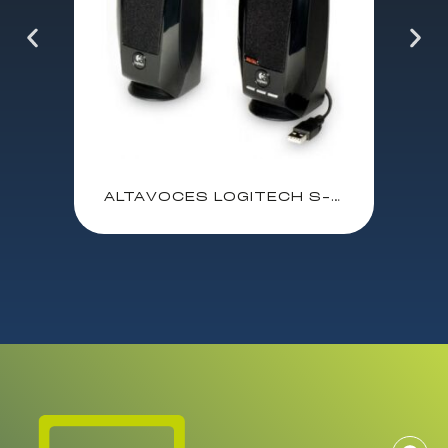
ALTAVOCES LOGITECH S-150 2.0 / USB AUDIO Y ALIMENTACION / 980-000029