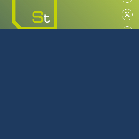
MAYORISTA EN TECNOLOGÍA
SERVICIO TÉCNICO OFICIAL
922 616 266
L-J: 08:00 - 17:00 | V: 08:00 - 14:00
Julio y Agosto L-J: 08:00 - 16:00 | V: 08:00 - 14:00
C/Tijarafe, 23 Polígono Industrial Los Majuelos La Laguna
Tenerife