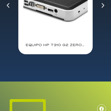
EQUIPO HP T310 G2 ZERO CLIENT / TERA 2321 / 512 Mb / 32 Mb / 1XRJ45 / DVI-I / DP / 6XUSB / VESA / 2EZ54AA