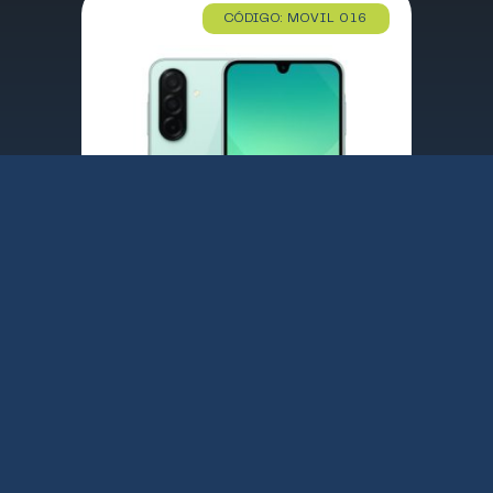
CÓDIGO: MOVIL 016
TELEFONO SMARTPHONE SAMSUNG GALAXY A26 MENTA / 5G / EXYNOS 2 Ghz / 8 GB / 256 GB / 6.7″ 2K / CAMARAS 50-8-2 MPX – 13 MPX / 5000 mAh / ANDROID 15 / SM-A266BZWCEUB