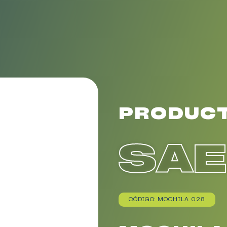
PRODUC
SA
CÓDIGO: MOCHILA 028