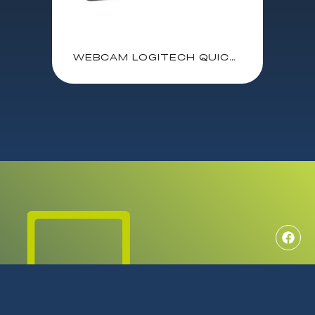
WEBCAM LOGITECH QUICKCAM C270 HD 720P 30FPS / MICROFONO CON REDUCCION DE RUIDO / 960-001063