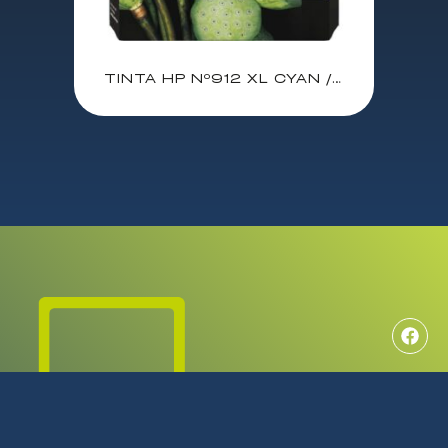
TINTA HP Nº912 XL CYAN / HP OFFICEJET 8012 / 8013 / 8014 / 8015 / 8017 / 8022 / OFFICEJET PRO 8020 / 8022 / 8023 / 8024 / 8025 / 8028 / 8035 / (3YL81A)