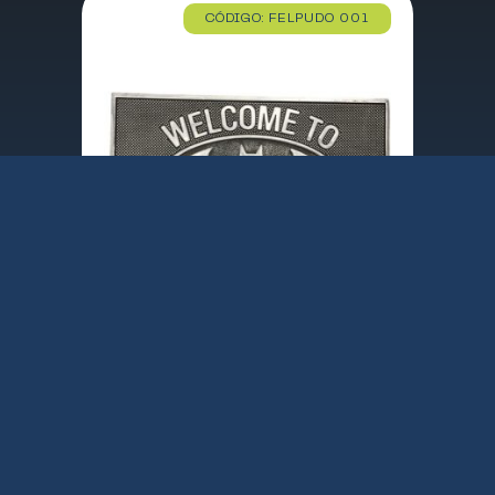
CÓDIGO: FELPUDO 001
FELPUDO CAUCHO BATCAVE BATMAN CD COMICS / 40X60 cm