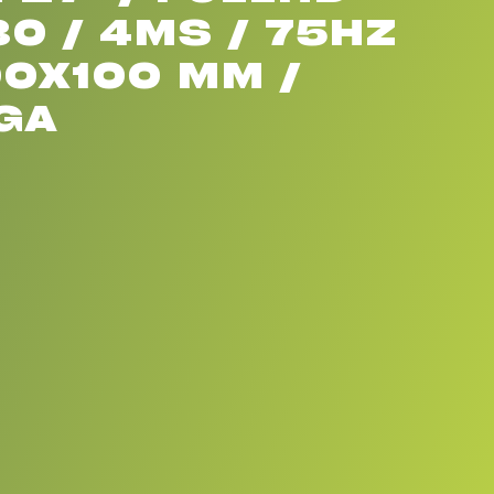
0 / 4MS / 75HZ
00X100 MM /
GA