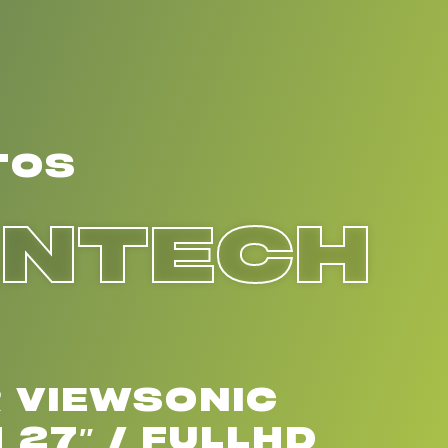
TOS
ENTECH
 VIEWSONIC
 27″ / FULLHD