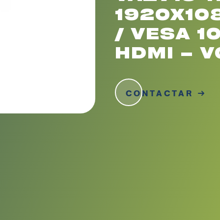
1920X108
/ VESA 1
HDMI – V
CONTACTAR