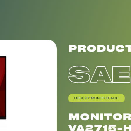
PRODUC
SA
CÓDIGO: MONITOR 408
MONITOR
VA2715-H