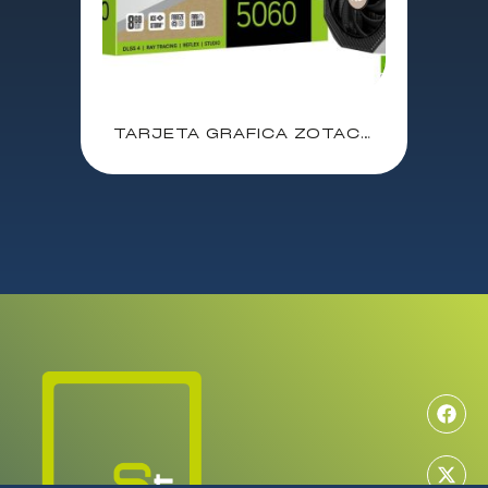
TARJETA GRAFICA ZOTAC GAMING GEFORCE RTX 5060 AMP 8GB GDDR7 / 3xDP – 1xHDMI / ZT-B50600F-10M