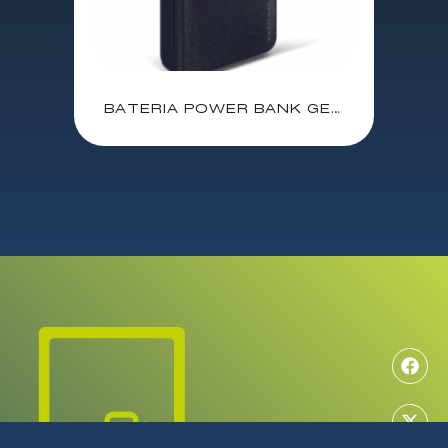
BATERIA POWER BANK GEMBIRD 20000 mAh / 1XMICRO-USB / 2X USB-A / PB20-02