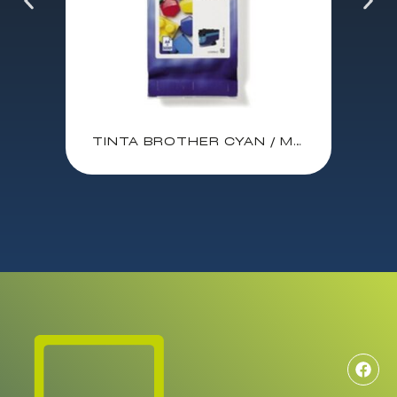
TINTA BROTHER CYAN / MFCJ4340DW / MFCJ4540DW / MFCJ4540DWXL / (5.000 PAG.) (LC426XLC)