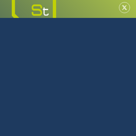
MAYORISTA EN TECNOLOGÍA
SERVICIO TÉCNICO OFICIAL
922 616 266
L-J: 08:00 - 17:00 | V: 08:00 - 14:00
Julio y Agosto L-J: 08:00 - 16:00 | V: 08:00 - 14:00
C/Tijarafe, 23 Polígono Industrial Los Majuelos La Laguna
Tenerife
Política de privacidad
Política de cookies