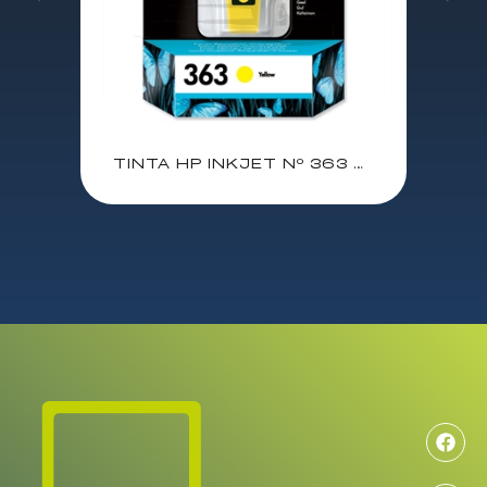
TINTA HP INKJET Nº 363 AMARILLA PHOTOSMART 8250/3210/3310/8200 3200/3110 PHOTPSMART C6180/C6200/C6280 PHOTOSMART SERIE C5180 PHOTOSMART C7100 (C8773E)