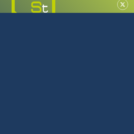
MAYORISTA EN TECNOLOGÍA
SERVICIO TÉCNICO OFICIAL
922 616 266
L-J: 08:00 - 17:00 | V: 08:00 - 14:00
Julio y Agosto L-J: 08:00 - 16:00 | V: 08:00 - 14:00
C/Tijarafe, 23 Polígono Industrial Los Majuelos La Laguna
Tenerife
Política de privacidad
Política de cookies