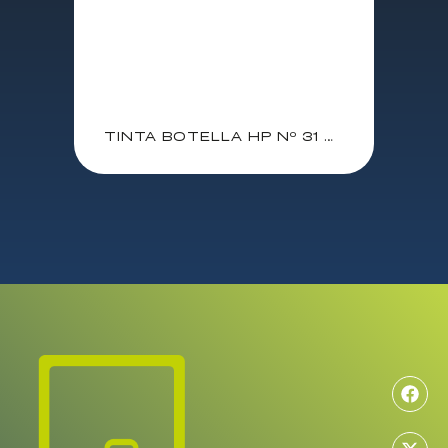
TINTA BOTELLA HP Nº 31 MAGENTA 70ml SMART TANK WIRELESS 400 / 500 / 600 (1VV27AE)