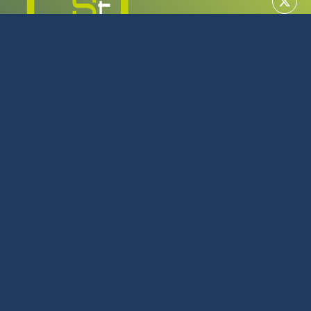
MAYORISTA EN TECNOLOGÍA
SERVICIO TÉCNICO OFICIAL
922 616 266
L-J: 08:00 - 17:00 | V: 08:00 - 14:00
Julio y Agosto L-J: 08:00 - 16:00 | V: 08:00 - 14:00
C/Tijarafe, 23 Polígono Industrial Los Majuelos La Laguna
Tenerife
Política de privacidad
Política de cookies