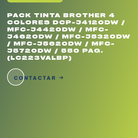
PACK TINTA BROTHER 4
COLORES DCP-J4120DW /
MFC-J4420DW / MFC-
J4620DW / MFC-J5320DW
/ MFC-J5620DW / MFC-
J5720DW / 550 PAG.
(LC223VALBP)
CONTACTAR