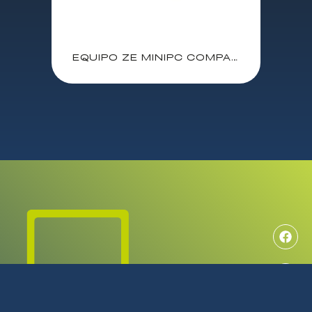
EQUIPO ZE MINIPC COMPACTCORE / I3 1315U 3.3 Ghz / 16 GB / SSD 512 GB / SIN S.O. / POWERED BY ACER