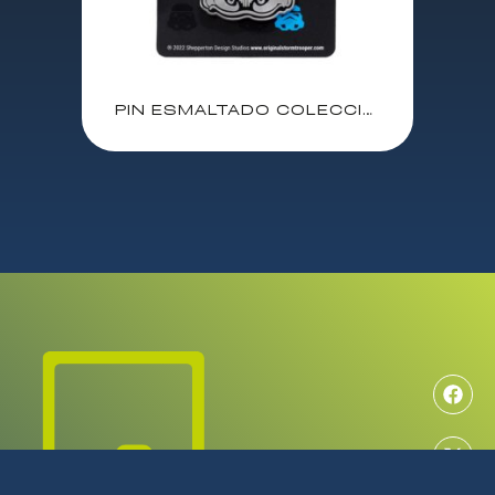
PIN ESMALTADO COLECCIONABLE STAR WARS SOLDADO IMPERIAL STORMTROOPER CASCO ORIGINAL / METAL-ESMALTE