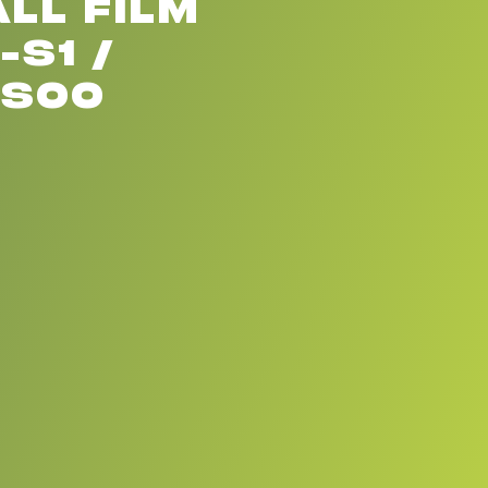
LL FILM
S1 /
DS00