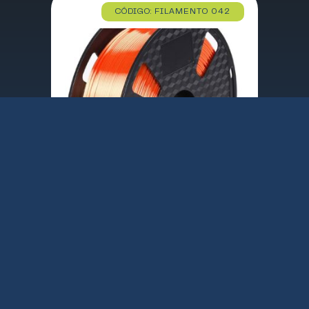
CÓDIGO: FILAMENTO 042
FILAMENTO 3D PLA SILK NARANJA 1.75mm 1 Kgr