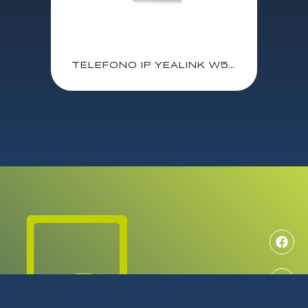
TELEFONO IP YEALINK W56H INALAMBRICO DECT / 5 CUENTAS SIP / FULL DUPLEX SONIDO HD / SUPLETORIO