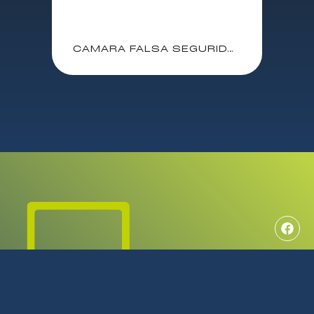
CAMARA FALSA SEGURIDAD DUMMY SIMULADA NIVIAN / PILAS 2XAA / SOPORTE INCLUIDO / LED ROJO PARPADEANTE / CS140