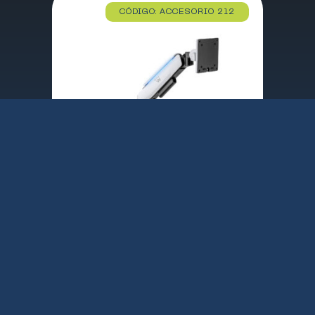
CÓDIGO: ACCESORIO 212
SOPORTE BRAZO MESA MONITOR EWENT ARTICULADO RGB / RESORTE GAS / HASTA 49″ / 20 Kgr / NEGRO MATE – GRIS / EW1509