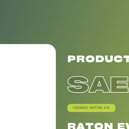
PRODUC
SA
CÓDIGO: RATON 174
RATON 