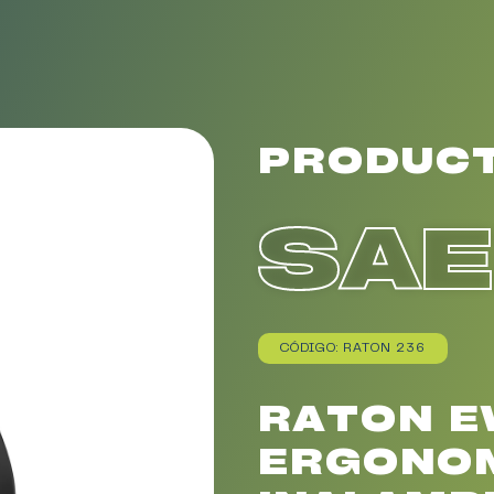
PRODUC
SA
CÓDIGO: RATON 236
RATON E
ERGONO