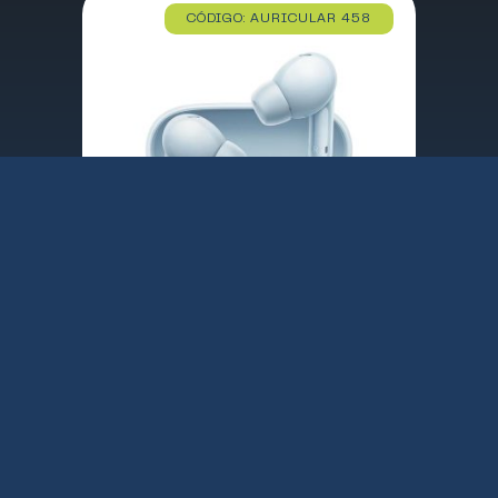
CÓDIGO: AURICULAR 458
AURICULARES C/MICROFONO XIAOMI REDMI BUDS 6 LITE AZUL / TWS / BLUETOOTH 5.3 / CANCELACION DE RUIDO / TACTIL / 480 mAh / BHR8660GL