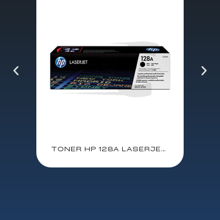
TONER HP 128A LASERJET PRO SERIE CM1415 CP 1525N 1520 NEGRO 2.000 PAG.